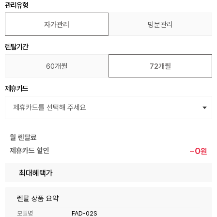
관리유형
자가관리
방문관리
렌탈기간
60개월
72개월
제휴카드
월 렌탈료
0
제휴카드 할인
원
최대혜택가
렌탈 상품 요약
모델명
FAD-02S