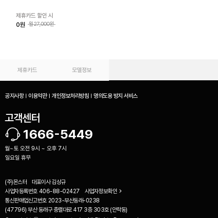
제휴카드 할인 시
0원
월27,000원
제휴카드
모델정보
공지사항
이용약관
개인정보처리방침
명의도용 방지 서비스
고객센터
1666-5449
월~토 오전 9시 ~ 오후 7시
일요일 휴무
(주)몬스터
대표이사
김상규
사업자등록번호
406-88-02427
사업자정보확인
통신판매업신고번호
2023-부산동래-0238
(47796) 부산 동래구 충렬대로 417 3층 303호 (안락동)