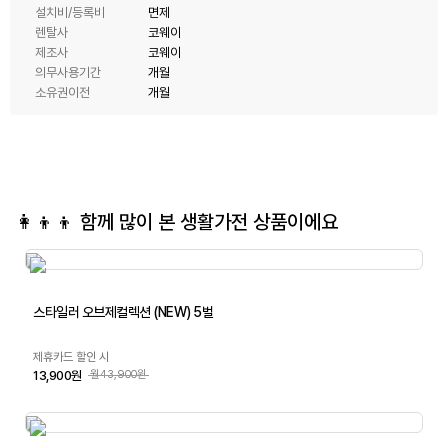
설치비/등록비
면제
렌탈사
코웨이
제조사
코웨이
의무사용기간
개월
소유권이전
개월
👩‍👦‍👦 함께 많이 본
생활가전
상품이에요
스타일러 오브제컬렉션 (NEW) 5벌
제휴카드 할인 시
13,900원
월43,900원