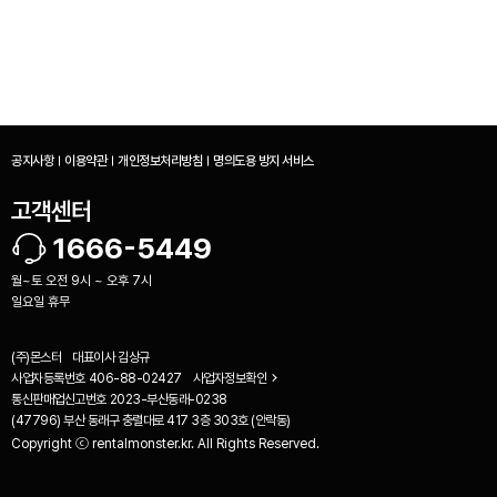
공지사항
이용약관
개인정보처리방침
명의도용 방지 서비스
고객센터
1666-5449
월~토 오전 9시 ~ 오후 7시
일요일 휴무
(주)몬스터
대표이사
김상규
사업자등록번호
406-88-02427
사업자정보확인
통신판매업신고번호
2023-부산동래-0238
(47796) 부산 동래구 충렬대로 417 3층 303호 (안락동)
Copyright ⓒ rentalmonster.kr. All Rights Reserved.