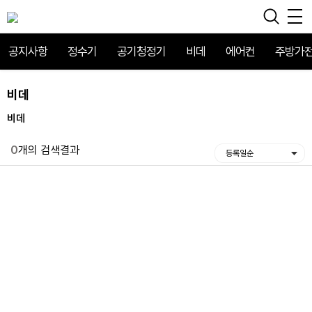
공지사항
정수기
공기청정기
비데
에어컨
주방가
비데
비데
0
개의 검색결과
등록일순