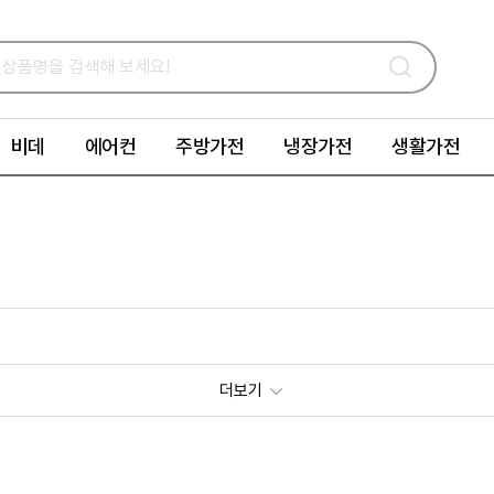
비데
에어컨
주방가전
냉장가전
생활가전
더보기