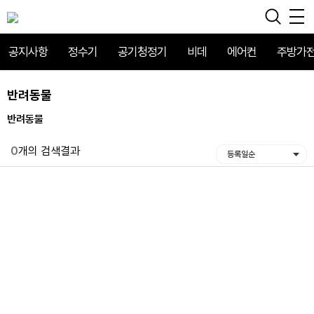
공지사항
정수기
공기청정기
비데
에어컨
주방가
반려동물
반려동물
0
개의 검색결과
등록일순