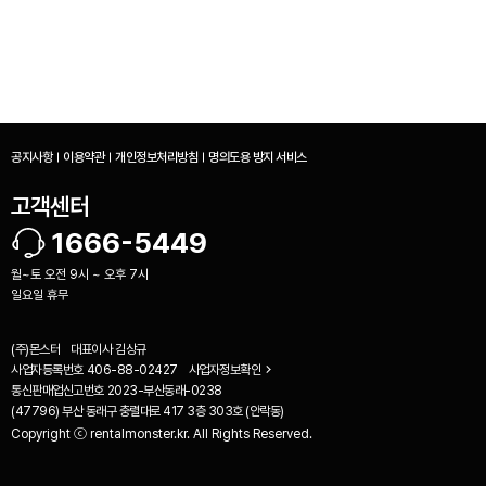
공지사항
이용약관
개인정보처리방침
명의도용 방지 서비스
고객센터
1666-5449
월~토 오전 9시 ~ 오후 7시
일요일 휴무
(주)몬스터
대표이사
김상규
사업자등록번호
406-88-02427
사업자정보확인
통신판매업신고번호
2023-부산동래-0238
(47796) 부산 동래구 충렬대로 417 3층 303호 (안락동)
Copyright ⓒ rentalmonster.kr. All Rights Reserved.