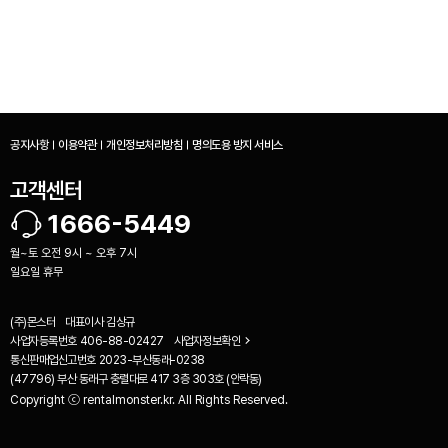
공지사항
이용약관
개인정보처리방침
명의도용 방지 서비스
고객센터
1666-5449
월~토 오전 9시 ~ 오후 7시
일요일 휴무
(주)몬스터
대표이사
김상규
사업자등록번호
406-88-02427
사업자정보확인
통신판매업신고번호
2023-부산동래-0238
(47796) 부산 동래구 충렬대로 417 3층 303호 (안락동)
Copyright ⓒ rentalmonster.kr. All Rights Reserved.