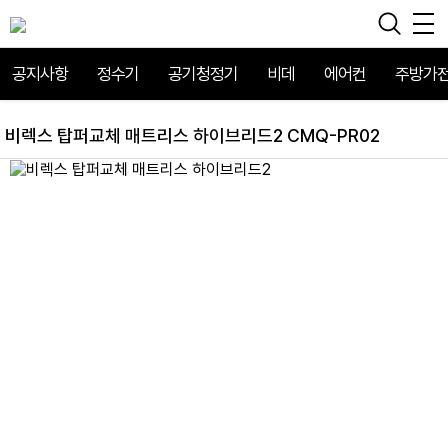
공지사항
정수기
공기청정기
비데
에어컨
주방가
비렉스 탑퍼교체 매트리스 하이브리드2 CMQ-PR02