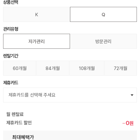
상품선택
K
Q
관리유형
자가관리
방문관리
렌탈기간
60개월
84개월
108개월
72개월
제휴카드
월 렌탈료
0
제휴카드 할인
원
최대혜택가