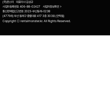
(주)몬스터
대표이사
김상규
사업자등록번호
406-88-02427
사업자정보확인
통신판매업신고번호
2023-부산동래-0238
(47796) 부산 동래구 충렬대로 417 3층 303호 (안락동)
Copyright ⓒ rentalmonster.kr. All Rights Reserved.