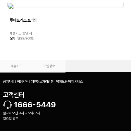
투매트리스 프레임
제휴카드 할인 시
0원
월22,900원
제휴카드
모델정보
공지사항
이용약관
개인정보처리방침
명의도용 방지 서비스
고객센터
1666-5449
월~토 오전 9시 ~ 오후 7시
일요일 휴무