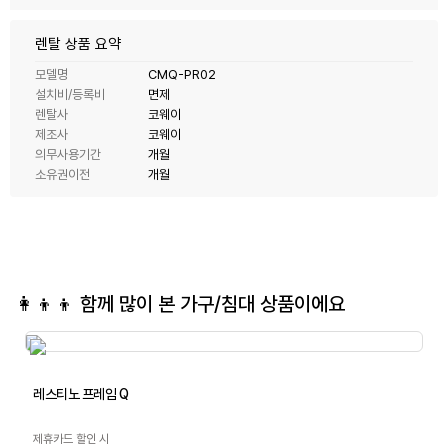
렌탈 상품 요약
모델명
CMQ-PR02
설치비/등록비
면제
렌탈사
코웨이
제조사
코웨이
의무사용기간
개월
소유권이전
개월
👩‍👦‍👦 함께 많이 본
가구/침대
상품이에요
레스티노 프레임 Q
제휴카드 할인 시