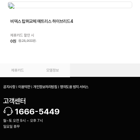
비덱스 탑퍼교체 매트리스 하이브리드4
제휴카드 할인 시
0원
월28,900원
제휴카드
모델정보
공지사항
이용약관
개인정보처리방침
명의도용 방지 서비스
고객센터
1666-5449
월~토 오전 9시 ~ 오후 7시
일요일 휴무