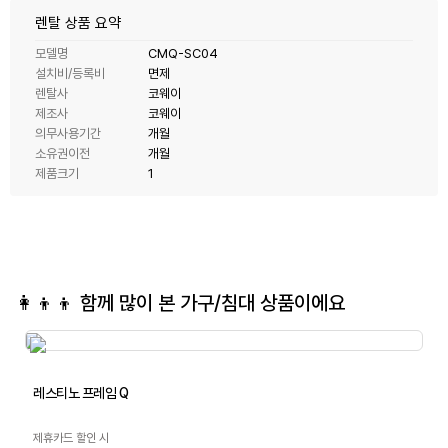
렌탈 상품 요약
모델명
CMQ-SC04
설치비/등록비
면제
렌탈사
코웨이
제조사
코웨이
의무사용기간
개월
소유권이전
개월
제품크기
1
👩‍👦‍👦 함께 많이 본
가구/침대
상품이에요
레스티노 프레임 Q
제휴카드 할인 시