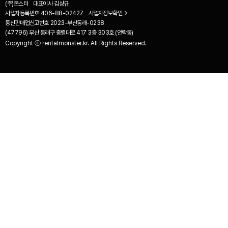
(주)몬스터
대표이사
김상규
사업자등록번호
406-88-02427
사업자정보확인
통신판매업신고번호
2023-부산동래-0238
(47796) 부산 동래구 충렬대로 417 3층 303호 (안락동)
Copyright ⓒ rentalmonster.kr. All Rights Reserved.