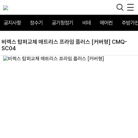
공지사항
정수기
공기청정기
비데
에어컨
주방가
비렉스 탑퍼교체 매트리스 프라임 플러스 [커버형] CMQ-
SC04