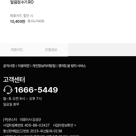
얼음정수기 RO
제휴카드 할인 시
10,400원
월40,400원
제휴카드
모델정보
공지사항
이용약관
개인정보처리방침
명의도용 방지 서비스
고객센터
1666-5449
월~토 오전 9시 ~ 오후 7시
일요일 휴무
(주)몬스터
대표이사
김상규
사업자등록번호
406-88-02427
사업자정보확인
통신판매업신고번호
2023-부산동래-0238