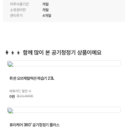
의무사용기간
개월
소유권이전
개월
관리주기
4개월
👩‍👦‍👦 함께 많이 본
공기청정기
상품이에요
휘센 오브제컬렉션 제습기 23L
제휴카드 할인 시
0원
월23,900원
퓨리케어 360˚ 공기청정기 플러스