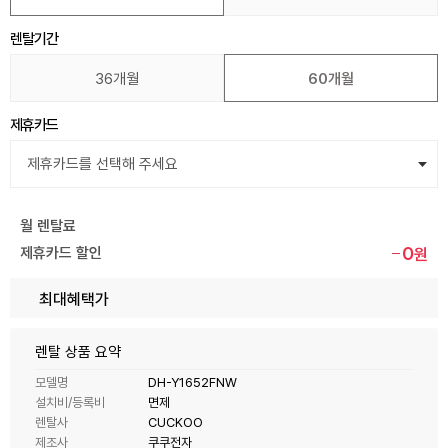
렌탈기간
36개월
60개월
제휴카드
월 렌탈료
0
제휴카드 할인
원
최대혜택가
렌탈 상품 요약
모델명
DH-Y1652FNW
설치비/등록비
면제
렌탈사
CUCKOO
제조사
쿠쿠전자