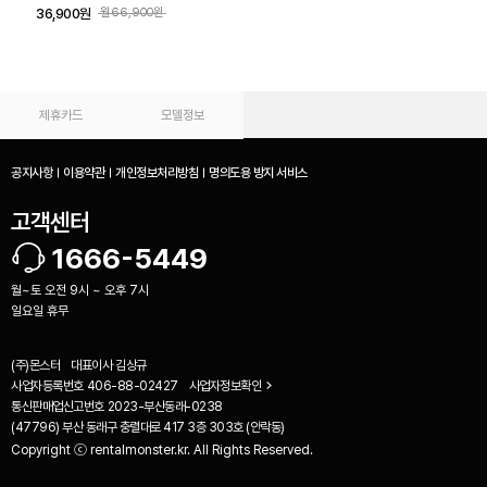
36,900원
월66,900원
제휴카드
모델정보
공지사항
이용약관
개인정보처리방침
명의도용 방지 서비스
고객센터
1666-5449
월~토 오전 9시 ~ 오후 7시
일요일 휴무
(주)몬스터
대표이사
김상규
사업자등록번호
406-88-02427
사업자정보확인
통신판매업신고번호
2023-부산동래-0238
(47796) 부산 동래구 충렬대로 417 3층 303호 (안락동)
Copyright ⓒ rentalmonster.kr. All Rights Reserved.