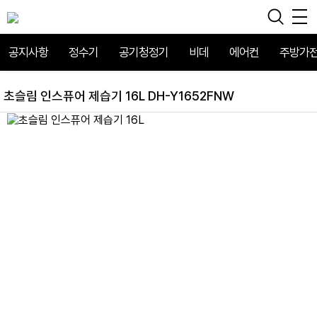
공지사항
정수기
공기청정기
비데
에어컨
주방가
초슬림 인스퓨어 제습기 16L DH-Y1652FNW