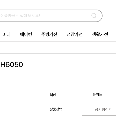
비데
에어컨
주방가전
냉장가전
생활가전
2H6050
화이트
색상
상품선택
공기청정기