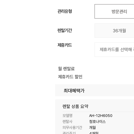
관리유형
방문관리
렌탈기간
36개월
제휴카드
월 렌탈료
제휴카드 할인
최대혜택가
렌탈 상품 요약
모델명
AH-12H6050
렌탈사
청호나이스
의무사용기간
개월
관리주기
4개월