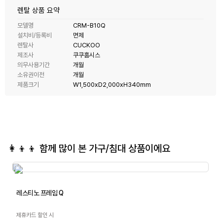
렌탈 상품 요약
모델명
CRM-B10Q
설치비/등록비
면제
렌탈사
CUCKOO
제조사
쿠쿠홈시스
의무사용기간
개월
소유권이전
개월
제품크기
W1,500xD2,000xH340mm
👩‍👦‍👦 함께 많이 본
가구/침대
상품이에요
레스티노 프레임 Q
제휴카드 할인 시