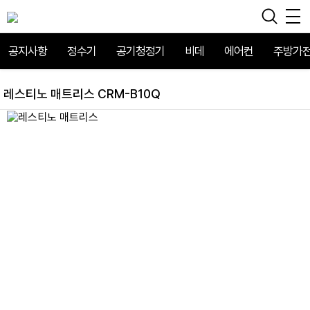
공지사항
정수기
공기청정기
비데
에어컨
주방가
레스티노 매트리스 CRM-B10Q