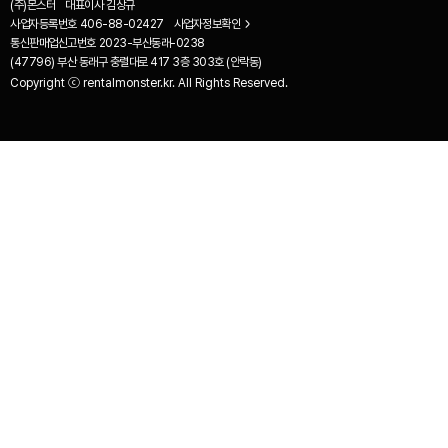
(주)몬스터
대표이사
김상규
사업자등록번호
406-88-02427
사업자정보확인
통신판매업신고번호
2023-부산동래-0238
(47796) 부산 동래구 충렬대로 417 3층 303호 (안락동)
Copyright ⓒ rentalmonster.kr. All Rights Reserved.