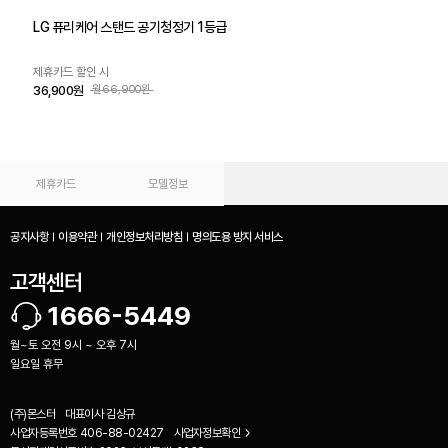
LG 퓨리케어 스탠드 공기청정기 1등급
제휴카드 할인 시
36,900원
월66,900원
제휴카드
모델정보
공지사항
이용약관
개인정보처리방침
명의도용 방지 서비스
고객센터
1666-5449
월~토 오전 9시 ~ 오후 7시
일요일 휴무
(주)몬스터
대표이사
김상규
사업자등록번호
406-88-02427
사업자정보확인