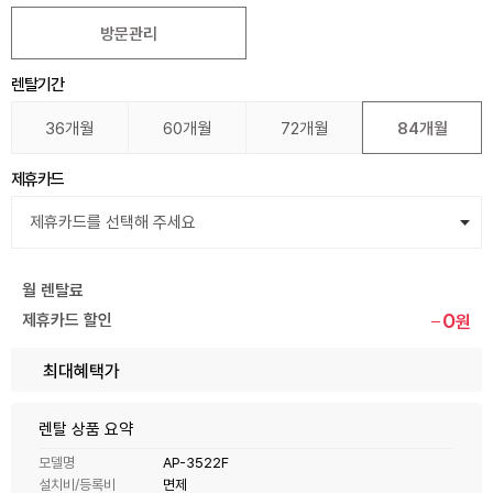
방문관리
렌탈기간
36개월
60개월
72개월
84개월
제휴카드
월 렌탈료
0
제휴카드 할인
원
최대혜택가
렌탈 상품 요약
모델명
AP-3522F
설치비/등록비
면제