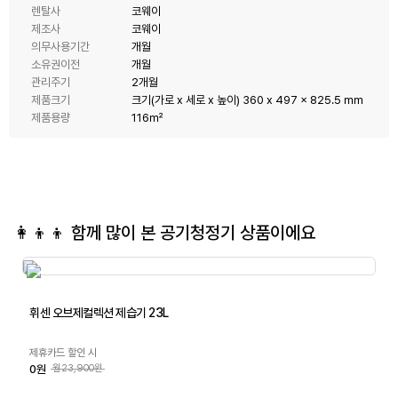
렌탈사
코웨이
제조사
코웨이
의무사용기간
개월
소유권이전
개월
관리주기
2개월
제품크기
크기(가로 x 세로 x 높이) 360 x 497 x 825.5 ㎜
제품용량
116㎡
👩‍👦‍👦 함께 많이 본
공기청정기
상품이에요
휘센 오브제컬렉션 제습기 23L
제휴카드 할인 시
0원
월23,900원