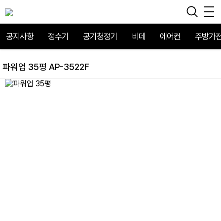
공지사항
정수기
공기청정기
비데
에어컨
주방가
파워업 35평 AP-3522F