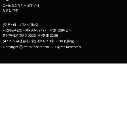
월~토 오전 9시 ~ 오후 7시
일요일 휴무
(주)몬스터
대표이사
김상규
사업자등록번호
406-88-02427
사업자정보확인
통신판매업신고번호
2023-부산동래-0238
(47796) 부산 동래구 충렬대로 417 3층 303호 (안락동)
Copyright ⓒ rentalmonster.kr. All Rights Reserved.