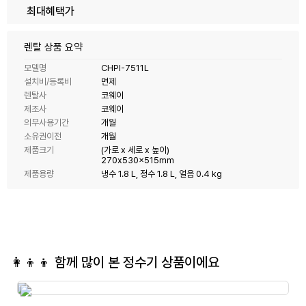
최대혜택가
렌탈 상품 요약
모델명
CHPI-7511L
설치비/등록비
면제
렌탈사
코웨이
제조사
코웨이
의무사용기간
개월
소유권이전
개월
제품크기
(가로 x 세로 x 높이)
270x530x515mm
제품용량
냉수 1.8 L, 정수 1.8 L, 얼음 0.4 kg
👩‍👦‍👦 함께 많이 본
정수기
상품이에요